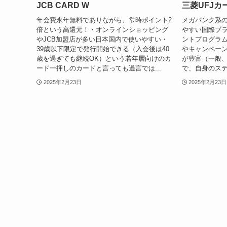
JCB CARD W
三菱UFJカ
年会費永年無料でありながら、常時ポイント2
メガバンク系
倍という高還元！・オンラインショッピング
やすい国際ブ
やJCB加盟店が多い日本国内で使いやすい・
ントプログラ
39歳以下限定で発行開始できる（入会後は40
やキャンペー
歳を過ぎても継続OK）という若年層向けのカ
が豊富（一般
ード一押しのカードと言っても過言では...
で、自身のステ
2025年2月23日
2025年2月23日